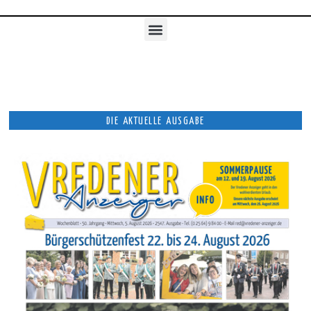
AUS DER NACHBARSCHAFT
UNSERE AUSGABEN
DIE AKTUELLE AUSGABE